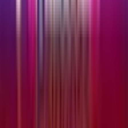
jenis Wild seperti Sticky Wild, Expanding Wild, dan Stacked
Wild.
Scatter Simbol yang tidak perlu mendarat pada payline
tertentu, tetapi cukup muncul di mana saja pada gulungan
untuk memberikan pembayaran atau memicu fitur bonus.
Autoplay Fitur yang memungkinkan pemain untuk
memainkan permainan secara otomatis dengan jumlah
putaran tertentu
Bonus Feature Fitur bonus dalam permainan slot yang
memberikan kesempatan untuk memenangkan hadiah
tambahan
Segera daftarkan diri anda ke situs OASISTOGEL dengan
pelayanan 24jam nonstop. Kami berharap anda merasakan
dampak positif dari situs RTP Slot Live yang telah kami
sediakan untuk anda. Kami juga sangat senang jika dijadikan
pilihan sebagai situs untuk tempat anda bermain judi online
khususnya permainan slot online.
Kesimpulan
Sekian seluruh penjelasan dan tampilan yang menunjukkan