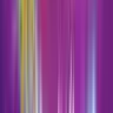
94.7
%