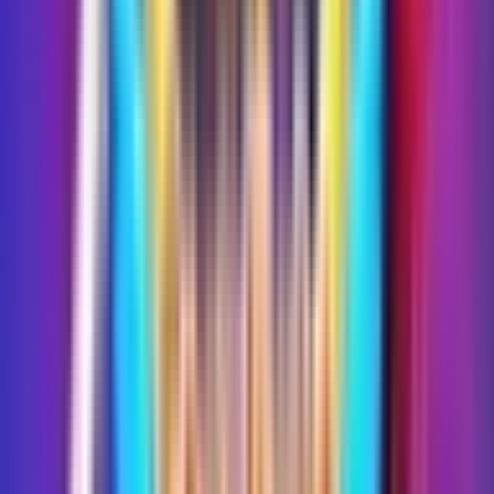
dapat membantu Anda dengan cepat dan mudah jika Anda
mengalami masalah atau memiliki pertanyaan seputar game
slot gacor Spadegaming yang kami sediakan. Prediksi Togel
dan Slot Kami juga menyediakan prediksi togel dan slot yang
akurat dan terupdate setiap harinya. Prediksi ini dapat
membantu Anda untuk memilih game slot gacor Spadegaming
yang tepat dan meningkatkan peluang Anda untuk
memenangkan jackpot.
Jangan ragu untuk bergabung dan mencoba berbagai slot
gacor Spadegaming yang kami sediakan di situs togel online
terpercaya kami. Nikmati pengalaman bermain game slot yang
menyenangkan dan untung besar hanya di situs togel online
terpercaya kami.
Beberapa Istilah Dalam Permainan Slot Online
Saat bermain slot online tentu memiliki banyak sekali fitur-fitur
yang tersedia di dalamnya. Selain fitur slot ada juga istilah-
istilah lain yang dibuat oleh para pemain slot yang banyak
digunakan untuk sebuah permainan tertentu. Penasaran
dengan apa saja istilah-istilah yang tersedia dalam permainan
slot online? Berikut penjelasannya :
Gacor Gacor atau Gampang Bocor adalah istilah yang