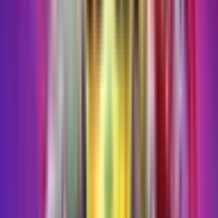
Slot Gacor Microgaming Mau mencoba bermain slot yang
gacor dan terpercaya? Microgaming menjadi salah satu
pilihan terbaik untuk memuaskan hasrat bermain slot
Anda. Microgaming adalah salah satu penyedia
permainan kasino online terkemuka yang telah
beroperasi sejak tahun 1994. Perusahaan ini
menawarkan berbagai macam permainan kasino online
yang menarik dan inovatif, termasuk slot yang gacor dan
terpercaya.
Slot gacor Microgaming memiliki fitur yang menarik dan
menghibur bagi para penggemar slot. Beberapa fitur tersebut
antara lain fitur bonus, putaran gratis, dan juga jackpot
progresif. Dengan begitu, para pemain akan merasa senang
dan terhibur ketika memainkan slot Microgaming.
Selain itu, Microgaming juga menyediakan permainan kasino
lainnya seperti blackjack, roulette, dan baccarat. Semua
permainan kasino yang ditawarkan oleh Microgaming
dilengkapi dengan grafis yang menakjubkan dan suara yang
jernih, sehingga pemain akan merasa seperti bermain di
kasino sungguhan.
Untuk memudahkan para pemainnya, Microgaming juga
menyediakan berbagai macam opsi pembayaran dan