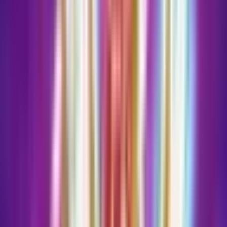
hingga ratusan juta rupiah. Berikut adalah pola slot Pragamtic
Play gacor yang telah memberikan hasil positif :
Pola Slot Pragmatic Play
Spin Normal 10x DC On
Spin Turbo 50x DC Off
Spin Turbo 30x DC Off
Spin Cepat 20x DC On
Jika belum dapat free spin, beli menggunakan fitur buy free
spin
Jika anda masih bingung untuk menggunakan cara RTP Live
& Pola Slot Pragamtic Play, maka kami dengan senang hati
akan memberikan cara dan langkah menggunakannya secara
lengkap untuk anda seperti berikut :
1. Pilih Game Dengan RTP Slot Tertinggi
Yang pertama anda lakukan adalah mencari game slot yang
memiliki RTP Slot tertinggi. Seperti yang telah kami tampilkan
diatas, ada banyak game slot yang memiliki RTP Live Slot
dengan persentase yang tinggi. Maka kami sarankan untuk
anda memilih salah satunya.