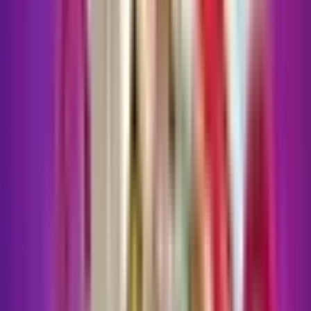
PGSoft gacor, dibutuhkan strategi dan panduan bermain yang
efektif. Di website kami, tersedia panduan dan strategi bermain
slot PGSoft gacor yang dapat membantu Anda untuk
meningkatkan peluang Anda dalam meraih kemenangan
besar.
Jangan lewatkan kesempatan untuk meraih kemenangan
besar dengan bermain slot PGSoft gacor di website kami.
Bergabunglah sekarang juga dan nikmati pengalaman
bermain slot online yang seru dan menguntungkan!
Slot Gacor Habanero Apakah kamu mencari game slot
online yang menawarkan kemenangan besar dan seru
untuk dimainkan? Jangan lewatkan kesempatan untuk
mencoba game slot Gacor Habanero yang tersedia di
website kami. Dalam game slot Gacor Habanero, kamu
dapat menikmati berbagai fitur dan bonus menarik yang
akan meningkatkan peluangmu untuk memenangkan
hadiah besar.
Kami menawarkan daftar lengkap game slot Gacor Habanero
yang dapat kamu mainkan kapan saja dan di mana saja. Kamu
dapat memilih dari berbagai jenis game slot yang menarik,
mulai dari tema klasik hingga tema modern yang inovatif.
Setiap game slot Gacor Habanero yang kami tawarkan
memiliki grafis yang indah dan efek suara yang