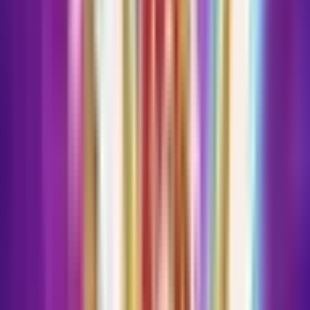
2. Lihat Bocoran Pola Slot Gacor Pada Game Tersebut
Berikutnya jika anda sudah memilih game slot yang memiliki
RTP Live tinggi dan anda yakin untuk memainkannya. Maka
anda bisa klik game tersebut dan akan memunculkan bocoran
Pola Slot Gacor yang tersedia. Pola slot yang disediakan
tentunya sudah dianalisa sebelum diberikan kepada anda
sekalian.
3. Gunakan Pola Slot Gacor Dengan Sesuai
Langkah ini merupakan hal yang terpenting, karena jika anda
tidak menggunakannya dengan sesuai maka kemungkinan
besar pola slot yang dipakai akan gagal. Maka saran kami
yaitu anda wajib menggunakan pola slot gacor dengan sesuai
untuk mendapatkan hasil yang maksimal. Banyak member
yang akhirnya kalah dan marah, walaupun mereka sendiri
yang tidak menjalankan pola slot dengan sesuai.
4. Tarik Saldo Kemenangan
Setelah anda berhasil mendapatkan kemenangan dari RTP
Live + Pola slot gacor, maka kami menyarankan agar anda
berhenti dulu dan menarik jumlah kemenangan yang didapat.
Karena banyak kejadian saat member menang dan mereka