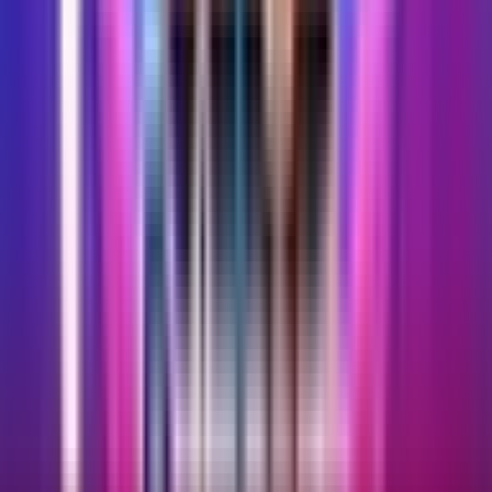
tidak menutup kemungkinan bisa didapatkan. Banyak
tersebar video di Youtube yang memperlihatkan para
member slot yang mendapatkan Maxwin. Maxwin sendiri
bisa memberikan anda perkalian x5000 dari total taruhan
yang anda gunakan.
Rungkat Rungkat adalah hal yang paling tidak disukai
oleh para pemain slot online. Rungkat sendiri artinya
adalah keadaan dimana para pemain judi online atau
slot online mengalami kekalahan secara terus menerus.
Jadi kalian wajib menggunakan Bocoran RTP Slot kami
agar tidak rungkat ya!
RTP RTP (Return To Player) adalah kemampuan mesin
yang akan membayarkan kembali unit/jumlah dari jumlah
kekalahan yang dialami selama bermain dari waktu ke
waktu. Semakin besar persentase RTP yang ada, maka
semakin besar pula anda akan memperoleh peluang
kemenangan.
Payline Garis-garis yang melintasi gulungan slot dimana
simbol-simbol harus mendarat untuk membentuk kombinasi
pemenang.
Wild Simbol yang dapat menggantikan simbol lain untuk
membantu membentuk kombinasi pemenang. Ada berbagai