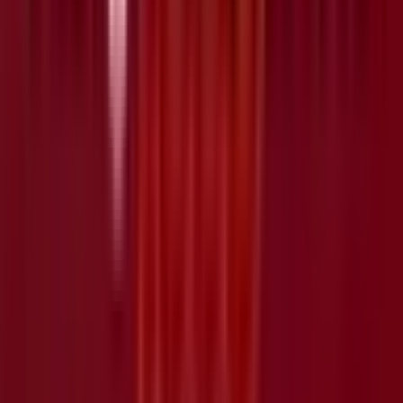
untuk bertransaksi Deposit maupun Withdraw.
Bonus Yang Tersedia Di Situs OASISTOGEL? Promo atau
Bonus tentu saja sangat tersedia di situs slot gacor
OASISTOGEL. Bonus Deposit Harian 10%, Bonus Rollingan
1% dan Bonus lainnya bisa anda dapatkan.
Cari & Filter Game
568
game