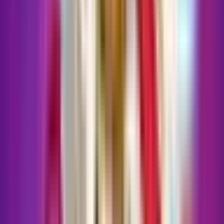
Jadi tunggu apa lagi? Bergabunglah sekarang juga di CQ9
dan rasakan sensasi bermain slot online yang
menguntungkan. Jangan lupa untuk mencoba jenis slot gacor
CQ9 yang bisa memberikan kemenangan besar kepada Anda.
Slot Gacor PG SOFT Jika Anda mencari game slot online
yang menarik dan menguntungkan, maka slot PGSoft
gacor adalah pilihan yang tepat. Game slot ini
menawarkan berbagai fitur menarik seperti fitur bonus,
putaran gratis, dan jackpot progresif yang dapat
memberikan kemenangan besar bagi pemainnya.
Tersedia banyak pilihan slot PGSoft gacor di website kami,
termasuk slot populer seperti Dragon Hatch, Prosperity Lion,
Fortune Mouse, dan banyak lagi. Semua slot ini memiliki
tampilan yang menarik dan mudah dimainkan oleh pemula
sekalipun.
Kami juga menawarkan promo-promo menarik untuk para
pemain, seperti bonus deposit, cashback, dan promosi
mingguan. Dengan promo-promo ini, Anda dapat
meningkatkan peluang Anda untuk meraih kemenangan besar
dalam bermain slot PGSoft gacor.
Agar dapat meraih kemenangan besar dalam bermain slot